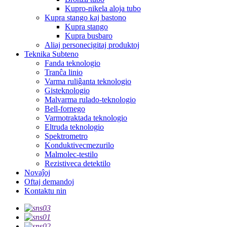
Kupro-nikela aloja tubo
Kupra stango kaj bastono
Kupra stango
Kupra busbaro
Aliaj personecigitaj produktoj
Teknika Subteno
Fanda teknologio
Tranĉa linio
Varma ruliĝanta teknologio
Gisteknologio
Malvarma rulado-teknologio
Bell-fornego
Varmotraktada teknologio
Eltruda teknologio
Spektrometro
Konduktivecmezurilo
Malmolec-testilo
Rezistiveca detektilo
Novaĵoj
Oftaj demandoj
Kontaktu nin