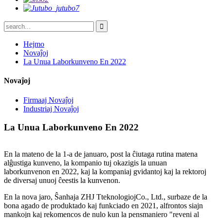
Hejmo
Novaĵoj
La Unua Laborkunveno En 2022
Novaĵoj
Firmaaj Novaĵoj
Industriaj Novaĵoj
La Unua Laborkunveno En 2022
En la mateno de la 1-a de januaro, post la ĉiutaga rutina matena
alĝustiga kunveno, la kompanio tuj okazigis la unuan
laborkunvenon en 2022, kaj la kompaniaj gvidantoj kaj la rektoroj
de diversaj unuoj ĉeestis la kunvenon.
En la nova jaro, Ŝanhaja ZHJ T
teknologioj
Co., Ltd., surbaze de la
bona agado de produktado kaj funkciado en 2021, alfrontos siajn
mankojn kaj rekomencos de nulo kun la pensmaniero "reveni al