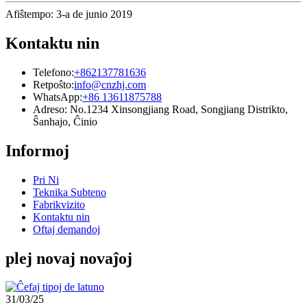
Afiŝtempo: 3-a de junio 2019
Kontaktu nin
Telefono:
+862137781636
Retpoŝto:
info@cnzhj.com
WhatsApp:
+86 13611875788
Adreso: No.1234 Xinsongjiang Road, Songjiang Distrikto,
Ŝanhajo, Ĉinio
Informoj
Pri Ni
Teknika Subteno
Fabrikvizito
Kontaktu nin
Oftaj demandoj
plej novaj novaĵoj
31/03/25