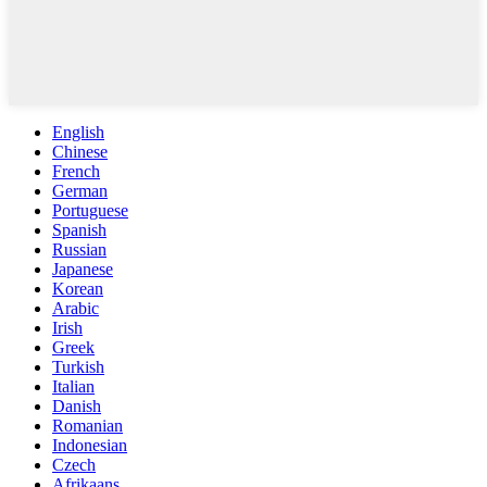
English
Chinese
French
German
Portuguese
Spanish
Russian
Japanese
Korean
Arabic
Irish
Greek
Turkish
Italian
Danish
Romanian
Indonesian
Czech
Afrikaans