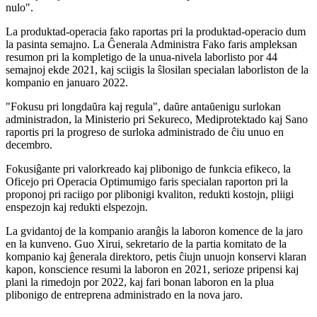
nulo".
La produktad-operacia fako raportas pri la produktad-operacio dum
la pasinta semajno. La Ĝenerala Administra Fako faris ampleksan
resumon pri la kompletigo de la unua-nivela laborlisto por 44
semajnoj ekde 2021, kaj sciigis la ŝlosilan specialan laborliston de la
kompanio en januaro 2022.
"Fokusu pri longdaŭra kaj regula", daŭre antaŭenigu surlokan
administradon, la Ministerio pri Sekureco, Mediprotektado kaj Sano
raportis pri la progreso de surloka administrado de ĉiu unuo en
decembro.
Fokusiĝante pri valorkreado kaj plibonigo de funkcia efikeco, la
Oficejo pri Operacia Optimumigo faris specialan raporton pri la
proponoj pri raciigo por plibonigi kvaliton, redukti kostojn, pliigi
enspezojn kaj redukti elspezojn.
La gvidantoj de la kompanio aranĝis la laboron komence de la jaro
en la kunveno. Guo Xirui, sekretario de la partia komitato de la
kompanio kaj ĝenerala direktoro, petis ĉiujn unuojn konservi klaran
kapon, konscience resumi la laboron en 2021, serioze pripensi kaj
plani la rimedojn por 2022, kaj fari bonan laboron en la plua
plibonigo de entreprena administrado en la nova jaro.