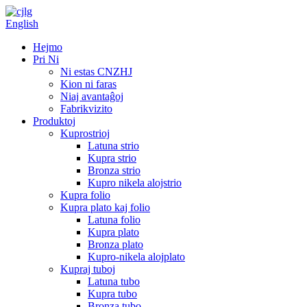
English
Hejmo
Pri Ni
Ni estas CNZHJ
Kion ni faras
Niaj avantaĝoj
Fabrikvizito
Produktoj
Kuprostrioj
Latuna strio
Kupra strio
Bronza strio
Kupro nikela alojstrio
Kupra folio
Kupra plato kaj folio
Latuna folio
Kupra plato
Bronza plato
Kupro-nikela alojplato
Kupraj tuboj
Latuna tubo
Kupra tubo
Bronza tubo