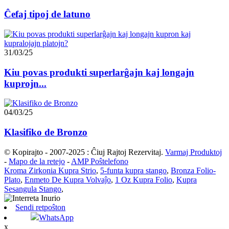
Ĉefaj tipoj de latuno
31/03/25
Kiu povas produkti superlarĝajn kaj longajn
kuprojn...
04/03/25
Klasifiko de Bronzo
© Kopirajto - 2007-2025 : Ĉiuj Rajtoj Rezervitaj.
Varmaj Produktoj
-
Mapo de la retejo
-
AMP Poŝtelefono
Kroma Zirkonia Kupra Strio
,
5-funta kupra stango
,
Bronza Folio-
Plato
,
Enmeto De Kupra Volvaĵo
,
1 Oz Kupra Folio
,
Kupra
Sesangula Stango
,
Sendi retpoŝton
WhatsApp
x