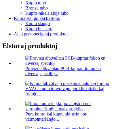
Kupra tubo
Bronza tubo
Kupro-nikela aloja tubo
Kupra stango kaj bastono
Kupra stango
Kupra busbaro
Aliaj personecigitaj produktoj
Elstaraj produktoj
Provizu altkvalitan PCB-kupran folion en
diversaj specifoj...
HVAC kupra tubvolvaĵo por klimatizilo kaj
fridujo ...
Pura kupro kaj kupra alojstrio por
varmointerŝanĝo...