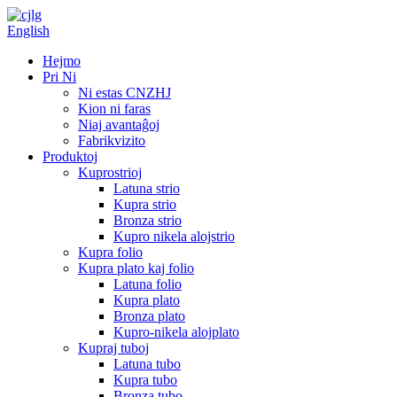
English
Hejmo
Pri Ni
Ni estas CNZHJ
Kion ni faras
Niaj avantaĝoj
Fabrikvizito
Produktoj
Kuprostrioj
Latuna strio
Kupra strio
Bronza strio
Kupro nikela alojstrio
Kupra folio
Kupra plato kaj folio
Latuna folio
Kupra plato
Bronza plato
Kupro-nikela alojplato
Kupraj tuboj
Latuna tubo
Kupra tubo
Bronza tubo