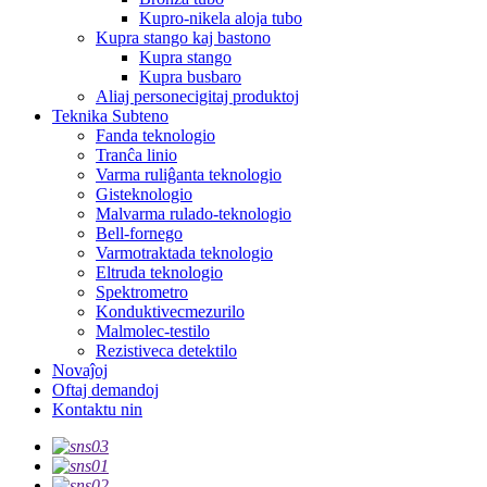
Kupro-nikela aloja tubo
Kupra stango kaj bastono
Kupra stango
Kupra busbaro
Aliaj personecigitaj produktoj
Teknika Subteno
Fanda teknologio
Tranĉa linio
Varma ruliĝanta teknologio
Gisteknologio
Malvarma rulado-teknologio
Bell-fornego
Varmotraktada teknologio
Eltruda teknologio
Spektrometro
Konduktivecmezurilo
Malmolec-testilo
Rezistiveca detektilo
Novaĵoj
Oftaj demandoj
Kontaktu nin