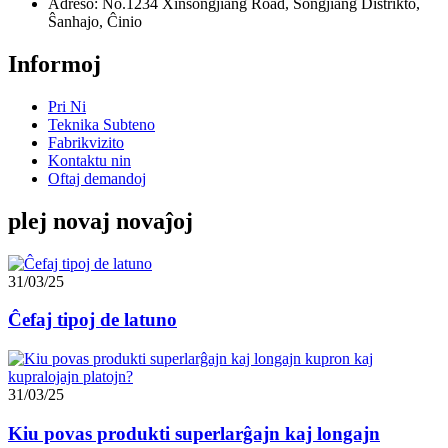
Adreso: No.1234 Xinsongjiang Road, Songjiang Distrikto,
Ŝanhajo, Ĉinio
Informoj
Pri Ni
Teknika Subteno
Fabrikvizito
Kontaktu nin
Oftaj demandoj
plej novaj novaĵoj
31/03/25
Ĉefaj tipoj de latuno
31/03/25
Kiu povas produkti superlarĝajn kaj longajn