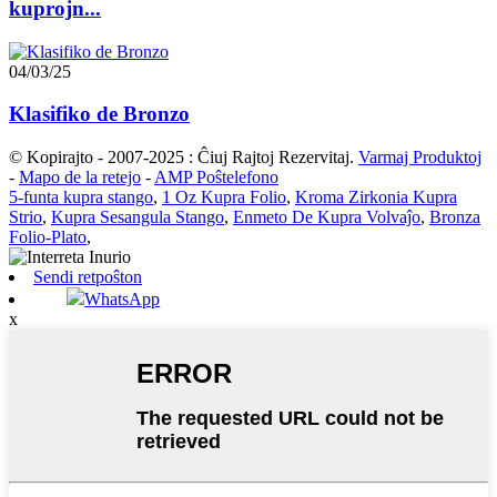
kuprojn...
04/03/25
Klasifiko de Bronzo
© Kopirajto - 2007-2025 : Ĉiuj Rajtoj Rezervitaj.
Varmaj Produktoj
-
Mapo de la retejo
-
AMP Poŝtelefono
5-funta kupra stango
,
1 Oz Kupra Folio
,
Kroma Zirkonia Kupra
Strio
,
Kupra Sesangula Stango
,
Enmeto De Kupra Volvaĵo
,
Bronza
Folio-Plato
,
Sendi retpoŝton
WhatsApp
x