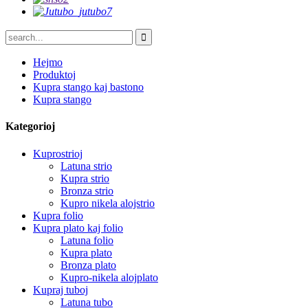
Hejmo
Produktoj
Kupra stango kaj bastono
Kupra stango
Kategorioj
Kuprostrioj
Latuna strio
Kupra strio
Bronza strio
Kupro nikela alojstrio
Kupra folio
Kupra plato kaj folio
Latuna folio
Kupra plato
Bronza plato
Kupro-nikela alojplato
Kupraj tuboj
Latuna tubo