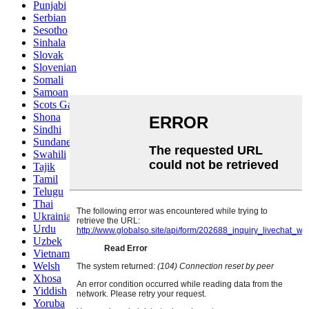
Punjabi
Serbian
Sesotho
Sinhala
Slovak
Slovenian
Somali
Samoan
Scots Gaelic
Shona
Sindhi
Sundanese
Swahili
Tajik
Tamil
Telugu
Thai
Ukrainian
Urdu
Uzbek
Vietnamese
Welsh
Xhosa
Yiddish
Yoruba