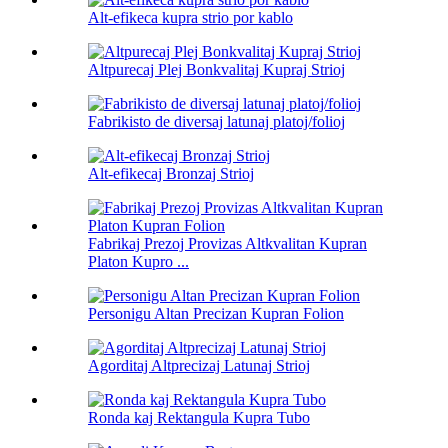
Alt-efikeca kupra strio por kablo
Altpurecaj Plej Bonkvalitaj Kupraj Strioj
Fabrikisto de diversaj latunaj platoj/folioj
Alt-efikecaj Bronzaj Strioj
Fabrikaj Prezoj Provizas Altkvalitan Kupran
Platon Kupro ...
Personigu Altan Precizan Kupran Folion
Agorditaj Altprecizaj Latunaj Strioj
Ronda kaj Rektangula Kupra Tubo