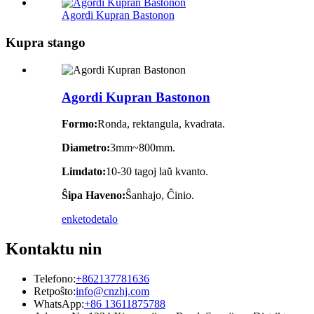
Agordi Kupran Bastonon
Kupra stango
Agordi Kupran Bastonon
Formo:
Ronda, rektangula, kvadrata.
Diametro:
3mm~800mm.
Limdato:
10-30 tagoj laŭ kvanto.
Ŝipa Haveno:
Ŝanhajo, Ĉinio.
enketo
detalo
Kontaktu nin
Telefono:
+862137781636
Retpoŝto:
info@cnzhj.com
WhatsApp:
+86 13611875788