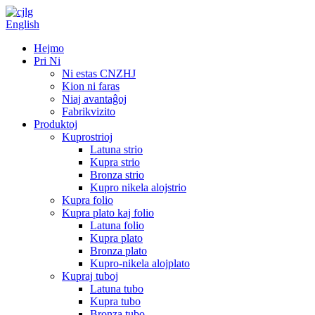
English
Hejmo
Pri Ni
Ni estas CNZHJ
Kion ni faras
Niaj avantaĝoj
Fabrikvizito
Produktoj
Kuprostrioj
Latuna strio
Kupra strio
Bronza strio
Kupro nikela alojstrio
Kupra folio
Kupra plato kaj folio
Latuna folio
Kupra plato
Bronza plato
Kupro-nikela alojplato
Kupraj tuboj
Latuna tubo
Kupra tubo
Bronza tubo