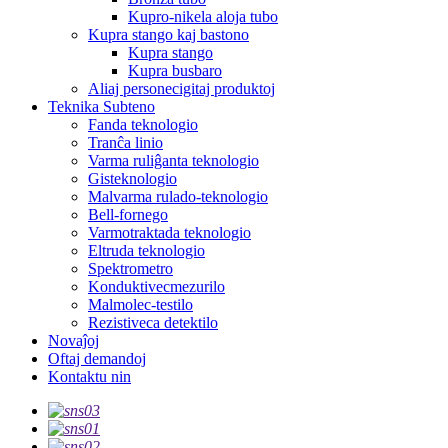
Kupro-nikela aloja tubo
Kupra stango kaj bastono
Kupra stango
Kupra busbaro
Aliaj personecigitaj produktoj
Teknika Subteno
Fanda teknologio
Tranĉa linio
Varma ruliĝanta teknologio
Gisteknologio
Malvarma rulado-teknologio
Bell-fornego
Varmotraktada teknologio
Eltruda teknologio
Spektrometro
Konduktivecmezurilo
Malmolec-testilo
Rezistiveca detektilo
Novaĵoj
Oftaj demandoj
Kontaktu nin