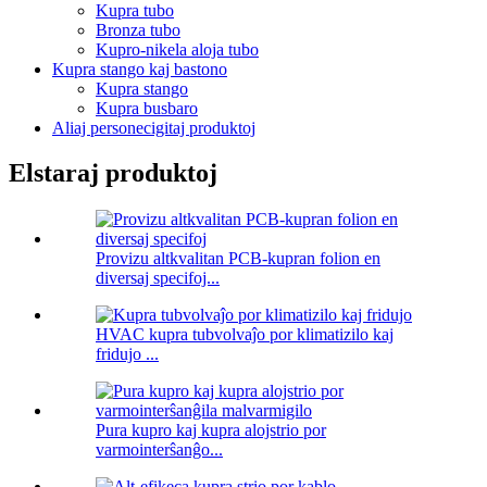
Kupra tubo
Bronza tubo
Kupro-nikela aloja tubo
Kupra stango kaj bastono
Kupra stango
Kupra busbaro
Aliaj personecigitaj produktoj
Elstaraj produktoj
Provizu altkvalitan PCB-kupran folion en
diversaj specifoj...
HVAC kupra tubvolvaĵo por klimatizilo kaj
fridujo ...
Pura kupro kaj kupra alojstrio por
varmointerŝanĝo...