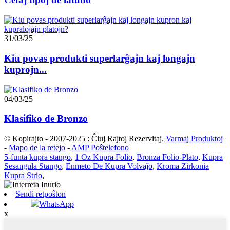
31/03/25
Kiu povas produkti superlarĝajn kaj longajn
kuprojn...
04/03/25
Klasifiko de Bronzo
© Kopirajto - 2007-2025 : Ĉiuj Rajtoj Rezervitaj.
Varmaj Produktoj
-
Mapo de la retejo
-
AMP Poŝtelefono
5-funta kupra stango
,
1 Oz Kupra Folio
,
Bronza Folio-Plato
,
Kupra
Sesangula Stango
,
Enmeto De Kupra Volvaĵo
,
Kroma Zirkonia
Kupra Strio
,
Sendi retpoŝton
WhatsApp
x