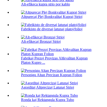
Alt-efikeca kupra strio por kablo
Altpurecaj Plej Bonkvalitaj Kupraj Strioj
Fabrikisto de diversaj latunaj platoj/folioj
Alt-efikecaj Bronzaj Strioj
Fabrikaj Prezoj Provizas Altkvalitan Kupran
Platon Kupro ...
Personigu Altan Precizan Kupran Folion
Agorditaj Altprecizaj Latunaj Strioj
Ronda kaj Rektangula Kupra Tubo