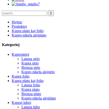
Hejmo
Produktoj
Kupra plato kaj folio
Kupro-nikela alojplato
Kategorioj
Kuprostrioj
Latuna strio
Kupra strio
Bronza strio
Kupro nikela alojstrio
Kupra folio
Kupra plato kaj folio
Latuna folio
Kupra plato
Bronza plato
Kupro-nikela alojplato
Kupraj tuboj
Latuna tubo