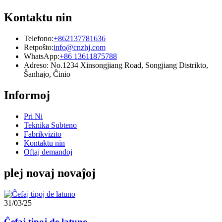
Kontaktu nin
Telefono:
+862137781636
Retpoŝto:
info@cnzhj.com
WhatsApp:
+86 13611875788
Adreso: No.1234 Xinsongjiang Road, Songjiang Distrikto,
Ŝanhajo, Ĉinio
Informoj
Pri Ni
Teknika Subteno
Fabrikvizito
Kontaktu nin
Oftaj demandoj
plej novaj novaĵoj
31/03/25
Ĉefaj tipoj de latuno