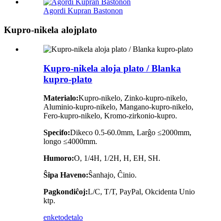
Agordi Kupran Bastonon
Kupro-nikela alojplato
Kupro-nikela aloja plato / Blanka
kupro-plato
Materialo:
Kupro-nikelo, Zinko-kupro-nikelo,
Aluminio-kupro-nikelo, Mangano-kupro-nikelo,
Fero-kupro-nikelo, Kromo-zirkonio-kupro.
Specifo:
Dikeco 0.5-60.0mm, Larĝo ≤2000mm,
longo ≤4000mm.
Humoro:
O, 1/4H, 1/2H, H, EH, SH.
Ŝipa Haveno:
Ŝanhajo, Ĉinio.
Pagkondiĉoj:
L/C, T/T, PayPal, Okcidenta Unio
ktp.
enketo
detalo