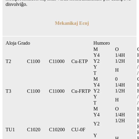
disvolviĝo.
Mekanikaj Ecoj
Aloja Grado
Humoro
M
O
Y4
1/4H
Y2
1/2H
T2
C1100
C11000
Cu-ETP
Y
/
H
T
/
M
0
Y4
1/4H
Y2
1/2H
T3
C1100
C11000
Cu-FRTP
Y
/
H
T
/
M
O
Y4
1/4H
1/2H
Y2
TU1
C1020
C10200
CU-0F
Y
H