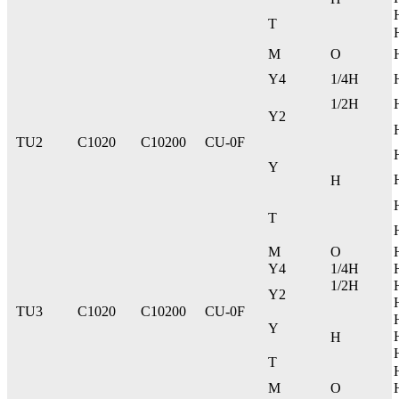
T
M
O
Y4
1/4H
1/2H
Y2
TU2
C1020
C10200
CU-0F
Y
H
T
M
O
Y4
1/4H
1/2H
Y2
TU3
C1020
C10200
CU-0F
Y
H
T
M
O