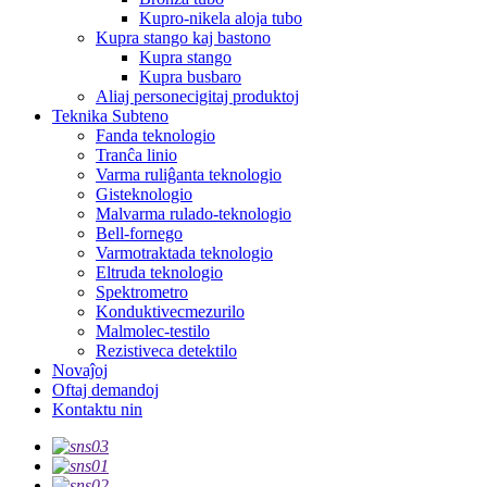
Kupro-nikela aloja tubo
Kupra stango kaj bastono
Kupra stango
Kupra busbaro
Aliaj personecigitaj produktoj
Teknika Subteno
Fanda teknologio
Tranĉa linio
Varma ruliĝanta teknologio
Gisteknologio
Malvarma rulado-teknologio
Bell-fornego
Varmotraktada teknologio
Eltruda teknologio
Spektrometro
Konduktivecmezurilo
Malmolec-testilo
Rezistiveca detektilo
Novaĵoj
Oftaj demandoj
Kontaktu nin