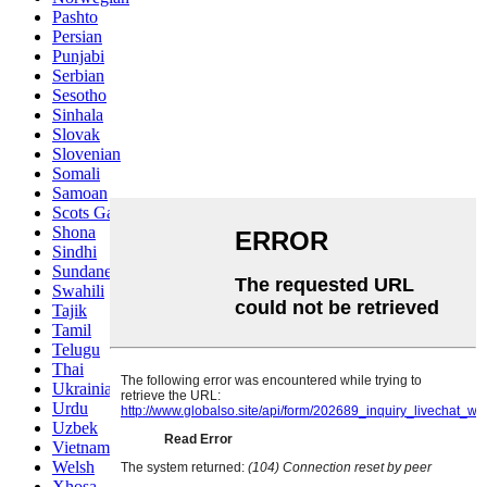
Pashto
Persian
Punjabi
Serbian
Sesotho
Sinhala
Slovak
Slovenian
Somali
Samoan
Scots Gaelic
Shona
Sindhi
Sundanese
Swahili
Tajik
Tamil
Telugu
Thai
Ukrainian
Urdu
Uzbek
Vietnamese
Welsh
Xhosa