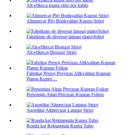
Alt-efikeca kupra strio por kablo
Altpurecaj Plej Bonkvalitaj Kupraj Strioj
Fabrikisto de diversaj latunaj platoj/folioj
Alt-efikecaj Bronzaj Strioj
Fabrikaj Prezoj Provizas Altkvalitan Kupran
Platon Kupro ...
Personigu Altan Precizan Kupran Folion
Agorditaj Altprecizaj Latunaj Strioj
Ronda kaj Rektangula Kupra Tubo