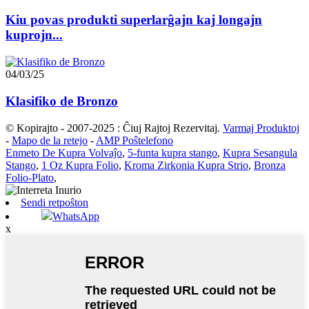
Kiu povas produkti superlarĝajn kaj longajn
kuprojn...
04/03/25
Klasifiko de Bronzo
© Kopirajto - 2007-2025 : Ĉiuj Rajtoj Rezervitaj.
Varmaj Produktoj
-
Mapo de la retejo
-
AMP Poŝtelefono
Enmeto De Kupra Volvaĵo
,
5-funta kupra stango
,
Kupra Sesangula
Stango
,
1 Oz Kupra Folio
,
Kroma Zirkonia Kupra Strio
,
Bronza
Folio-Plato
,
Sendi retpoŝton
WhatsApp
x