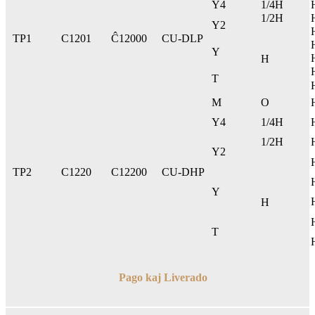
Y4
1/4H
1/2H
Y2
TP1
C1201
Ĉ12000
CU-DLP
Y
H
T
M
O
Y4
1/4H
1/2H
Y2
TP2
C1220
C12200
CU-DHP
Y
H
T
Pago kaj Liverado