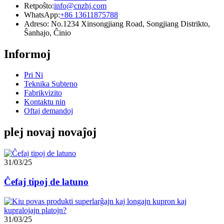
Retpoŝto:
info@cnzhj.com
WhatsApp:
+86 13611875788
Adreso: No.1234 Xinsongjiang Road, Songjiang Distrikto,
Ŝanhajo, Ĉinio
Informoj
Pri Ni
Teknika Subteno
Fabrikvizito
Kontaktu nin
Oftaj demandoj
plej novaj novaĵoj
31/03/25
Ĉefaj tipoj de latuno
31/03/25