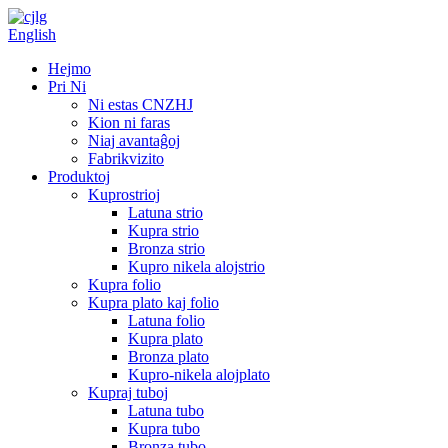
English
Hejmo
Pri Ni
Ni estas CNZHJ
Kion ni faras
Niaj avantaĝoj
Fabrikvizito
Produktoj
Kuprostrioj
Latuna strio
Kupra strio
Bronza strio
Kupro nikela alojstrio
Kupra folio
Kupra plato kaj folio
Latuna folio
Kupra plato
Bronza plato
Kupro-nikela alojplato
Kupraj tuboj
Latuna tubo
Kupra tubo
Bronza tubo