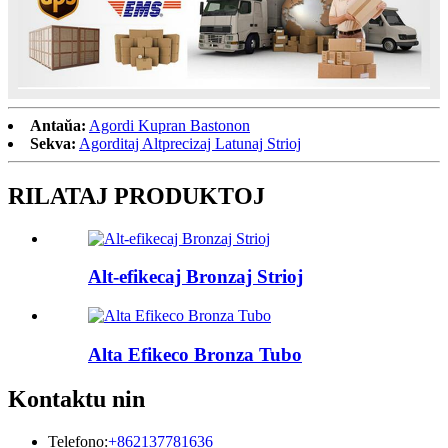
Antaŭa:
Agordi Kupran Bastonon
Sekva:
Agorditaj Altprecizaj Latunaj Strioj
RILATAJ PRODUKTOJ
Alt-efikecaj Bronzaj Strioj
Alta Efikeco Bronza Tubo
Kontaktu nin
Telefono:
+862137781636