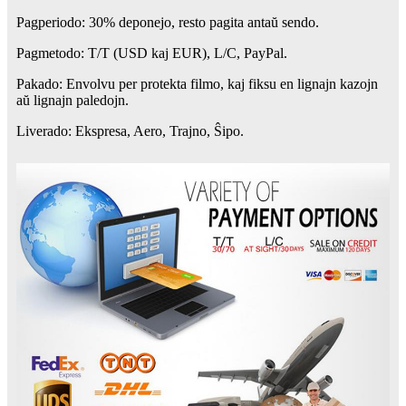
Pagperiodo: 30% deponejo, resto pagita antaŭ sendo.
Pagmetodo: T/T (USD kaj EUR), L/C, PayPal.
Pakado: Envolvu per protekta filmo, kaj fiksu en lignajn kazojn
aŭ lignajn paledojn.
Liverado: Ekspresa, Aero, Trajno, Ŝipo.