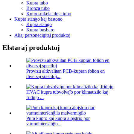
Kupra tubo
Bronza tubo
Kupro-nikela aloja tubo
Kupra stango kaj bastono
Kupra stango
Kupra busbaro
Aliaj personecigitaj produktoj
Elstaraj produktoj
Provizu altkvalitan PCB-kupran folion en
diversaj specifoj...
HVAC kupra tubvolvaĵo por klimatizilo kaj
fridujo ...
Pura kupro kaj kupra alojstrio por
varmointerŝanĝo...