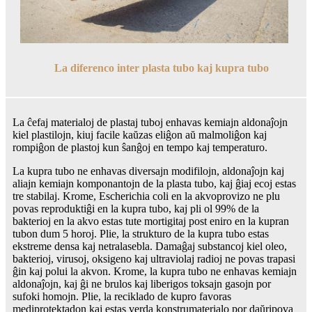
La diferenco inter plasta tubo kaj kupra tubo
La ĉefaj materialoj de plastaj tuboj enhavas kemiajn aldonaĵojn
kiel plastilojn, kiuj facile kaŭzas eliĝon aŭ malmoliĝon kaj
rompiĝon de plastoj kun ŝanĝoj en tempo kaj temperaturo.
La kupra tubo ne enhavas diversajn modifilojn, aldonaĵojn kaj
aliajn kemiajn komponantojn de la plasta tubo, kaj ĝiaj ecoj estas
tre stabilaj. Krome, Escherichia coli en la akvoprovizo ne plu
povas reproduktiĝi en la kupra tubo, kaj pli ol 99% de la
bakterioj en la akvo estas tute mortigitaj post eniro en la kupran
tubon dum 5 horoj. Plie, la strukturo de la kupra tubo estas
ekstreme densa kaj netralasebla. Damaĝaj substancoj kiel oleo,
bakterioj, virusoj, oksigeno kaj ultraviolaj radioj ne povas trapasi
ĝin kaj polui la akvon. Krome, la kupra tubo ne enhavas kemiajn
aldonaĵojn, kaj ĝi ne brulos kaj liberigos toksajn gasojn por
sufoki homojn. Plie, la reciklado de kupro favoras
mediprotektadon kaj estas verda konstrumaterialo por daŭripova