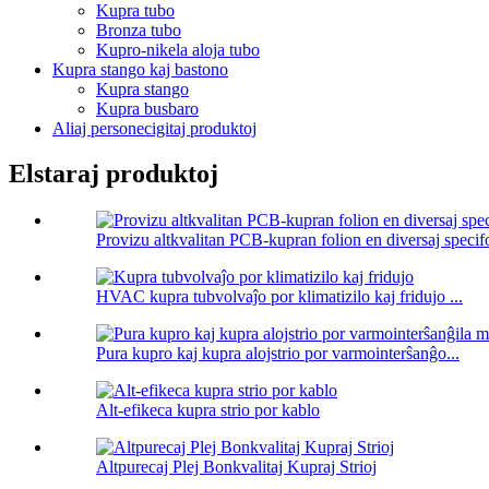
Kupra tubo
Bronza tubo
Kupro-nikela aloja tubo
Kupra stango kaj bastono
Kupra stango
Kupra busbaro
Aliaj personecigitaj produktoj
Elstaraj produktoj
Provizu altkvalitan PCB-kupran folion en diversaj specifo
HVAC kupra tubvolvaĵo por klimatizilo kaj fridujo ...
Pura kupro kaj kupra alojstrio por varmointerŝanĝo...
Alt-efikeca kupra strio por kablo
Altpurecaj Plej Bonkvalitaj Kupraj Strioj