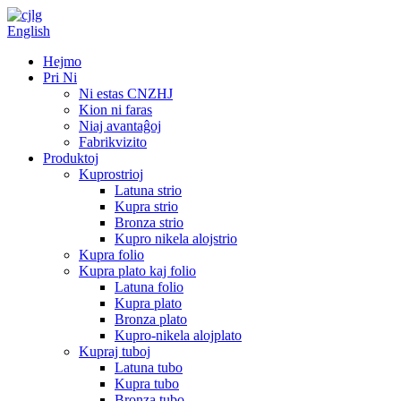
English
Hejmo
Pri Ni
Ni estas CNZHJ
Kion ni faras
Niaj avantaĝoj
Fabrikvizito
Produktoj
Kuprostrioj
Latuna strio
Kupra strio
Bronza strio
Kupro nikela alojstrio
Kupra folio
Kupra plato kaj folio
Latuna folio
Kupra plato
Bronza plato
Kupro-nikela alojplato
Kupraj tuboj
Latuna tubo
Kupra tubo
Bronza tubo