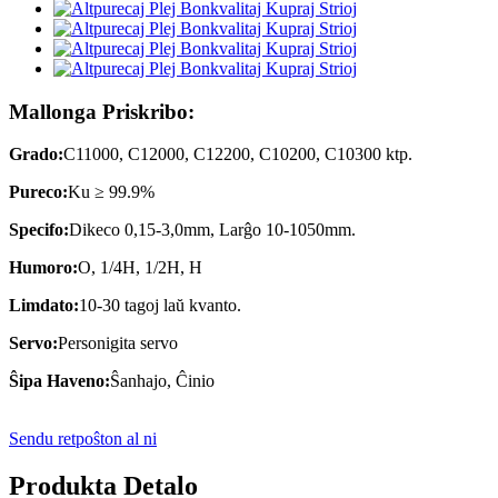
Mallonga Priskribo:
Grado:
C11000, C12000, C12200, C10200, C10300 ktp.
Pureco:
Ku ≥ 99.9%
Specifo:
Dikeco 0,15-3,0mm, Larĝo 10-1050mm.
Humoro:
O, 1/4H, 1/2H, H
Limdato:
10-30 tagoj laŭ kvanto.
Servo:
Personigita servo
Ŝipa Haveno:
Ŝanhajo, Ĉinio
Sendu retpoŝton al ni
Produkta Detalo