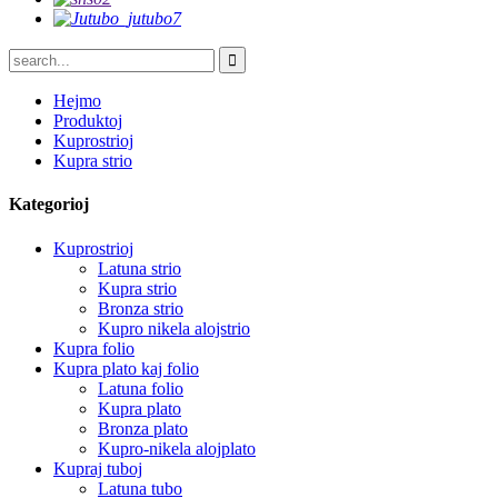
Hejmo
Produktoj
Kuprostrioj
Kupra strio
Kategorioj
Kuprostrioj
Latuna strio
Kupra strio
Bronza strio
Kupro nikela alojstrio
Kupra folio
Kupra plato kaj folio
Latuna folio
Kupra plato
Bronza plato
Kupro-nikela alojplato
Kupraj tuboj
Latuna tubo