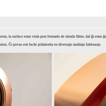
ron, la surfaco estas viola post formado de oksida filmo, tial ĝi estas
ton. Ĝi povas esti facile prilaborita en diversajn muldajn ŝablonojn.