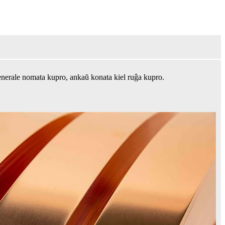
 ĝenerale nomata kupro, ankaŭ konata kiel ruĝa kupro.