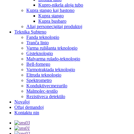
Kupro-nikela aloja tubo
Kupra stango kaj bastono
Kupra stango
Kupra busbaro
Aliaj personecigitaj produktoj
Teknika Subteno
Fanda teknologio
Tranĉa linio
Varma ruliĝanta teknologio
Gisteknologio
Malvarma rulado-teknologio
Bell-fornego
Varmotraktada teknologio
Eltruda teknologio
Spektrometro
Konduktivecmezurilo
Malmolec-testilo
Rezistiveca detektilo
Novaĵoj
Oftaj demandoj
Kontaktu nin